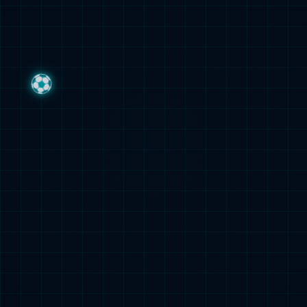
球员的体能与盯防纪律将直接影响球队能否遏制皇家社会的组
织进攻。前场球员若能在边路制造宽度并及时回撤协防，将对
比赛走向产生积极作用。替补席的火力与战术调整同样重要，
主教练在比赛中段的换人策略可能左右下半场节奏。
皇家社会方面，组织型中场与边路进攻核心是关键。若这些球
员能在比赛中保持冷静、传球准确并不断制造穿透性配合，球
队便能在控球和射门次数上占优。后防线在面对巴伦西亚速度
型球员时的站位与协调，将决定能否防住对手的反击。
四、比赛走势预测与可能结果
从战术对抗角度看，若巴伦西亚能在中场抢断和边路回防上做
得足够出色，并把握住主场反击机会，则有望在比分上给皇社
制造压力；反之，若皇家社会在中场掌控节奏并逐步打开边
路，则很可能取得进攻主动权。综合两队的技术特点与近期状
态，比赛有较大概率出现拉锯性较强、控球率偏向皇家社会但
进球数并不高的局面。比分上，1-1 或 1-2、0-1 等低比分赛
事可能性较大，但若巴伦西亚利用定位球或快攻抓住机会，也