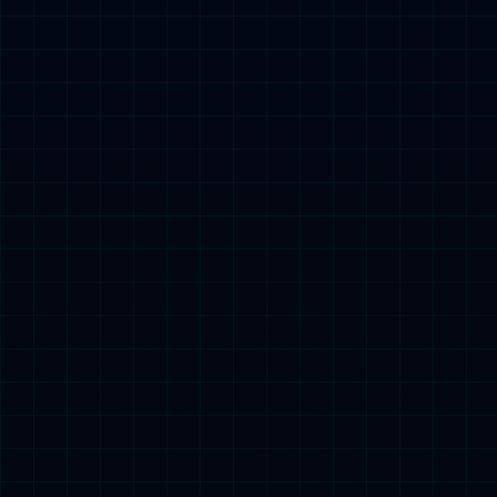
纽卡斯尔正运作前阿森纳门将转会事宜，埃迪豪急需旧部解燃
欧冠
眉之急
0
0
热门文章
西甲：阿拉维斯VS莱万特 比分分析
2894
耻辱赛季后的推倒重建：皇马夏窗大清洗，三
大球星的告别序曲